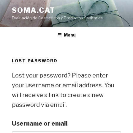
Skip
SOMA.CAT
to
Evaluación de Cosméticos y Productos Sanitarios
content
Menu
LOST PASSWORD
Lost your password? Please enter
your username or email address. You
will receive a link to create a new
password via email.
Username or email